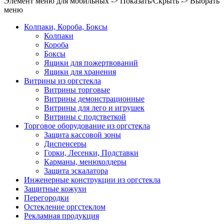
Элемент меню для мобильных -> Показать/Скрыть -> Выбрать
меню
Колпаки, Короба, Боксы
Колпаки
Короба
Боксы
Ящики для пожертвований
Ящики для хранения
Витрины из оргстекла
Витрины торговые
Витрины демонстрационные
Витрины для лего и игрушек
Витрины с подстветкой
Торговое оборудование из оргстекла
Защита кассовой зоны
Диспенсеры
Горки, Лесенки, Подставки
Карманы, менюхолдеры
Защита эскалатора
Инженерные конструкции из оргстекла
Защитные кожухи
Перегородки
Остекление оргстеклом
Рекламная продукция